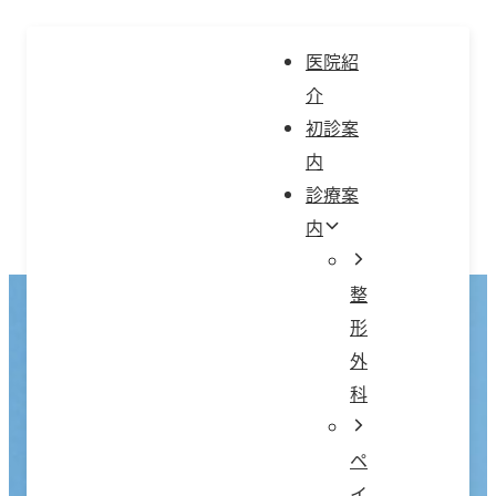
コ
ン
医院紹
テ
介
ン
初診案
ツ
内
へ
診療案
ス
内
キ
ッ
整
プ
形
外
科
ペ
イ