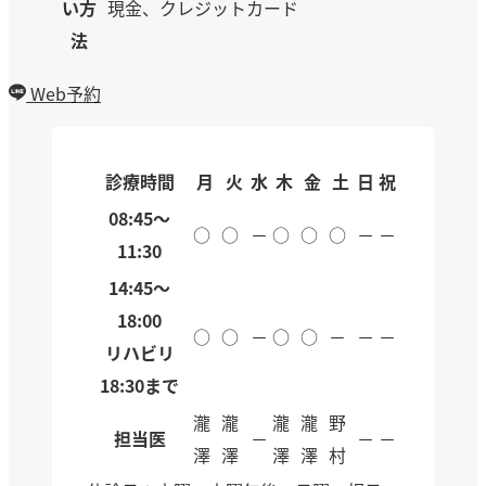
い方
現金、クレジットカード
法
Web予約
診療時間
月
火
水
木
金
土
日
祝
08:45～
○
○
－
○
○
○
－
－
11:30
14:45～
18:00
○
○
－
○
○
－
－
－
リハビリ
18:30まで
瀧
瀧
瀧
瀧
野
担当医
－
－
－
澤
澤
澤
澤
村