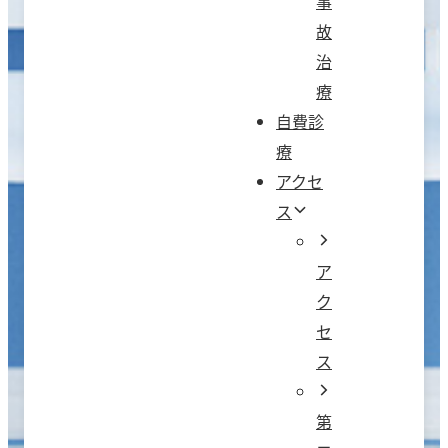
事
故
治
療
自費診
療
アクセ
ス
ア
ク
セ
ス
第