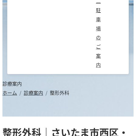
二
駐
車
場
の
ご
案
内
診療案内
ホーム
診療案内
整形外科
整形外科｜さいたま市西区・