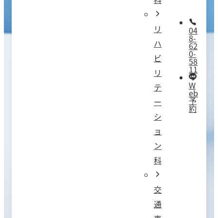
リ
04
8-
ハ
62
0-
ビ
58
11
リ
W
テ
eb
予
ー
約
シ
ョ
ン
科
交
通