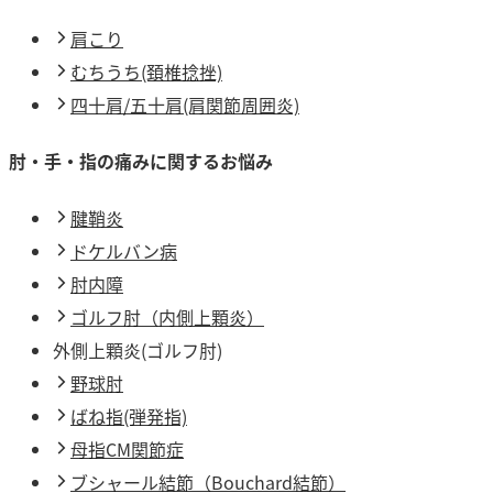
肩こり
むちうち(頚椎捻挫)
四十肩/五十肩(肩関節周囲炎)
肘・手・指の痛みに関するお悩み
腱鞘炎
ドケルバン病
肘内障
ゴルフ肘（内側上顆炎）
外側上顆炎(ゴルフ肘)
野球肘
ばね指(弾発指)
母指CM関節症
ブシャール結節（Bouchard結節）