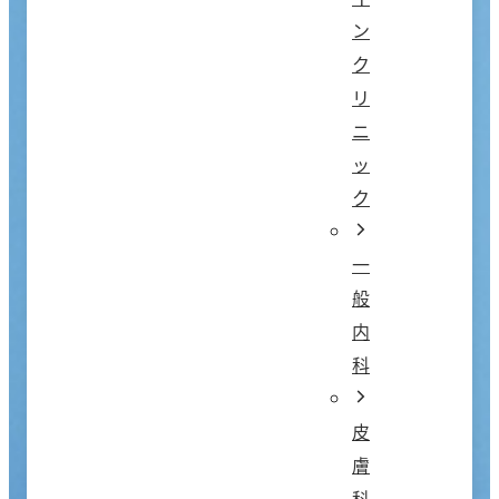
ン
ク
リ
ニ
ッ
ク
一
般
内
科
皮
膚
科