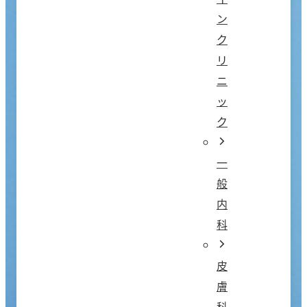
ン
ク
リ
ニ
ッ
ク
一
般
内
科
皮
膚
科