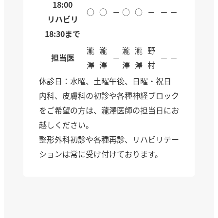
18:00
○
○
－
○
○
－
－
－
リハビリ
18:30まで
瀧
瀧
瀧
瀧
野
担当医
－
－
－
澤
澤
澤
澤
村
休診日：水曜、土曜午後、日曜・祝日
内科、皮膚科の初診や各種神経ブロック
をご希望の方は、瀧澤医師の担当日にお
越しください。
整形外科初診や各種再診、リハビリテー
ションは常に受け付けております。