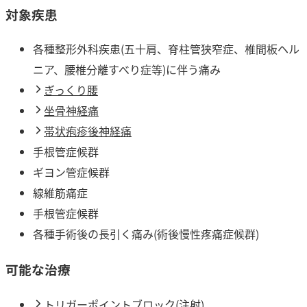
対象疾患
各種整形外科疾患(五十肩、脊柱管狭窄症、椎間板ヘル
ニア、腰椎分離すべり症等)に伴う痛み
ぎっくり腰
坐骨神経痛
帯状疱疹後神経痛
手根管症候群
ギヨン管症候群
線維筋痛症
手根管症候群
各種手術後の長引く痛み(術後慢性疼痛症候群)
可能な治療
トリガーポイントブロック(注射)