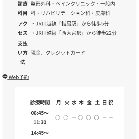
診療
整形外科・ペインクリニック・一般内
科目
科・リハビリテーション科・皮膚科
アク
・JR川越線「指扇駅」から徒歩5分
セス
・JR川越線「西大宮駅」から徒歩22分
支払
い方
現金、クレジットカード
法
Web予約
診療時間
月
火
水
木
金
土
日
祝
08:45～
○
○
－
○
○
○
－
－
11:30
14:45～