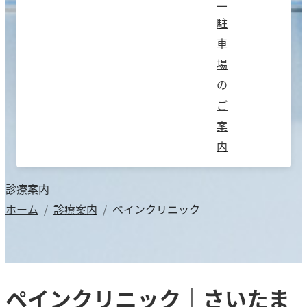
二
駐
車
場
の
ご
案
内
診療案内
ホーム
診療案内
ペインクリニック
ペインクリニック｜さいたま