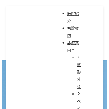
コ
ン
医院紹
テ
介
ン
初診案
ツ
内
へ
診療案
ス
内
キ
ッ
整
プ
形
外
科
ペ
イ