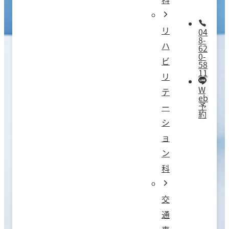
リ
04
8-
ハ
62
0-
ビ
58
11
リ
W
テ
eb
予
ー
約
シ
ョ
ン
科
交
通