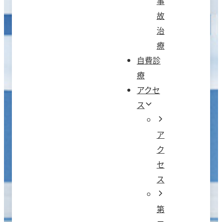
事
故
治
療
自費診
療
アクセ
ス
ア
ク
セ
ス
第