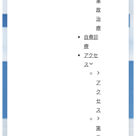
事
故
治
療
自費診
療
アクセ
ス
ア
ク
セ
ス
第