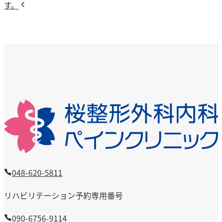
の
投
す。
ナ
投
稿：
ビ
稿：
ゲ
ー
シ
ョ
ン
048-620-5811
リハビリテーション予約専用番号
090-6756-9114