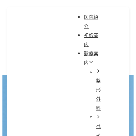
コ
ン
医院紹
テ
介
ン
初診案
ツ
内
へ
診療案
ス
内
キ
ッ
整
プ
形
外
科
ペ
イ