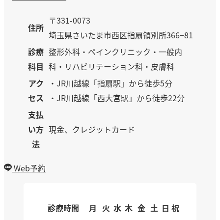
〒331-0073
住所
埼玉県さいたま市西区指扇領別所366−81
診療
整形外科・ペインクリニック・一般内
科目
科・リハビリテーション科・皮膚科
アク
・JR川越線「指扇駅」から徒歩5分
セス
・JR川越線「西大宮駅」から徒歩22分
支払
い方
現金、クレジットカード
法
Web予約
診療時間
月
火
水
木
金
土
日
祝