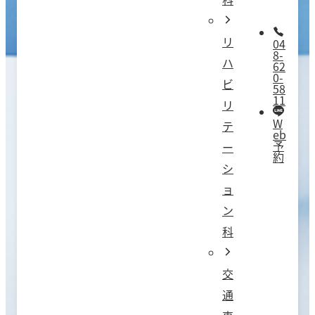
リ
04
8-
ハ
62
0-
ビ
58
11
リ
W
テ
eb
予
ー
約
シ
ョ
ン
科
交
通