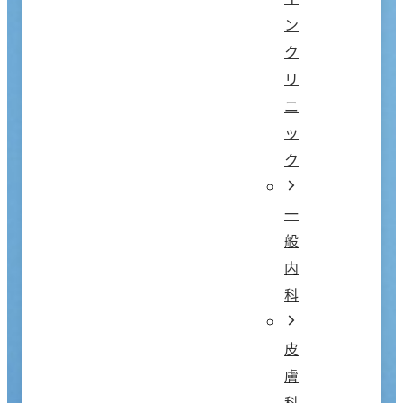
ン
ク
リ
ニ
ッ
ク
一
般
内
科
皮
膚
科