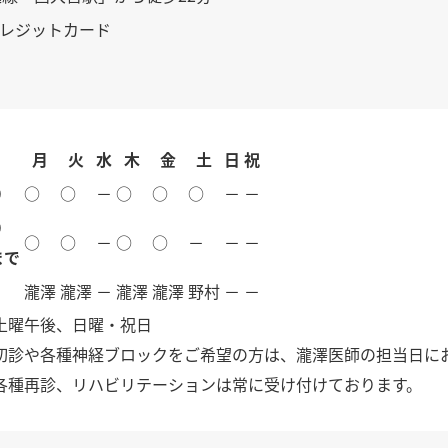
レジットカード
月
火
水
木
金
土
日
祝
0
○
○
－
○
○
○
－
－
0
○
○
－
○
○
－
－
－
まで
瀧澤
瀧澤
－
瀧澤
瀧澤
野村
－
－
土曜午後、日曜・祝日
初診や各種神経ブロックをご希望の方は、瀧澤医師の担当日に
各種再診、リハビリテーションは常に受け付けております。