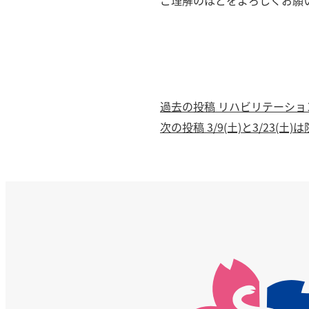
ご理解のほどをよろしくお願
過
過去の投稿
リハビリテーショ
投
次
去
次の投稿
3/9(土)と3/23(
稿
の
の
投
投
ナ
稿：
稿：
ビ
ゲ
ー
シ