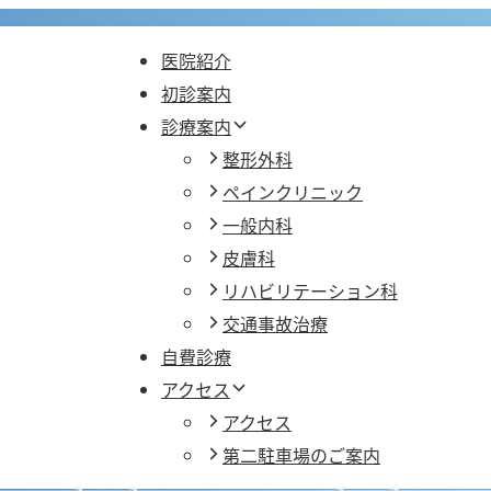
医院紹介
初診案内
診療案内
整形外科
ペインクリニック
一般内科
皮膚科
リハビリテーション科
交通事故治療
自費診療
アクセス
アクセス
第二駐車場のご案内