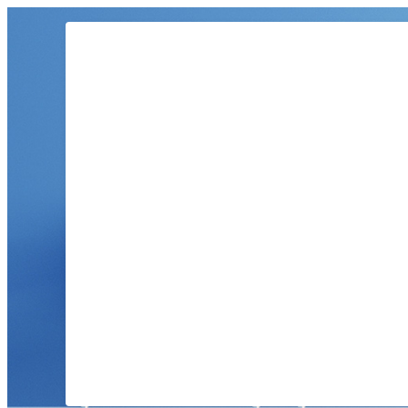
コ
ン
テ
ン
ツ
へ
ス
キ
ッ
プ