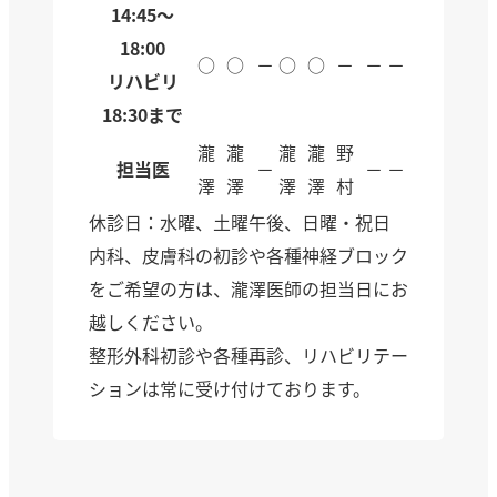
14:45～
18:00
○
○
－
○
○
－
－
－
リハビリ
18:30まで
瀧
瀧
瀧
瀧
野
担当医
－
－
－
澤
澤
澤
澤
村
休診日：水曜、土曜午後、日曜・祝日
内科、皮膚科の初診や各種神経ブロック
をご希望の方は、瀧澤医師の担当日にお
越しください。
整形外科初診や各種再診、リハビリテー
ションは常に受け付けております。