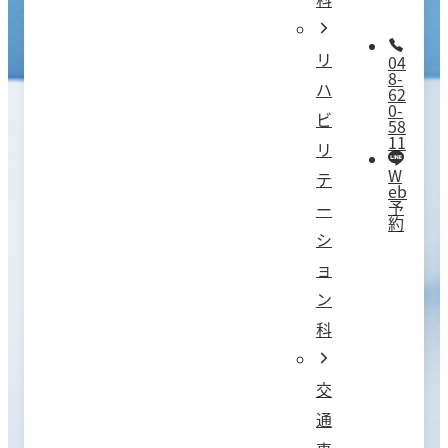
リ
04
8-
ハ
62
0-
ビ
58
11
リ
W
テ
eb
予
ー
約
シ
ョ
ン
科
交
通