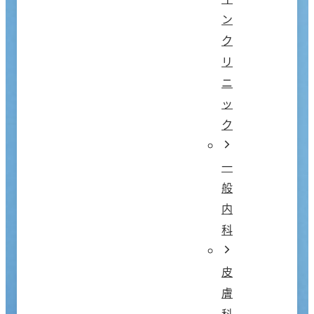
ン
ク
リ
ニ
ッ
ク
一
般
内
科
皮
膚
科