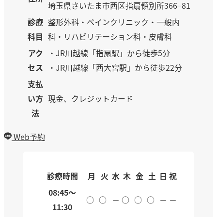
埼玉県さいたま市西区指扇領別所366−81
診療
整形外科・ペインクリニック・一般内
科目
科・リハビリテーション科・皮膚科
アク
・JR川越線「指扇駅」から徒歩5分
セス
・JR川越線「西大宮駅」から徒歩22分
支払
い方
現金、クレジットカード
法
Web予約
診療時間
月
火
水
木
金
土
日
祝
08:45～
○
○
－
○
○
○
－
－
11:30