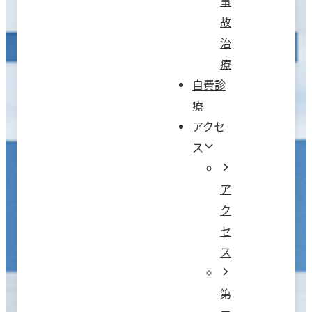
事
故
治
療
自費診
療
アクセ
ス
ア
ク
セ
ス
第