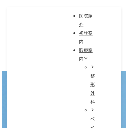
コ
ン
医院紹
テ
介
ン
初診案
ツ
内
へ
診療案
ス
内
キ
ッ
整
プ
形
外
科
ペ
イ