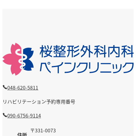
投
投
ナ
稿：
稿：
ビ
ゲ
ー
シ
ョ
ン
048-620-5811
リハビリテーション予約専用番号
090-6756-9114
〒331-0073
住所